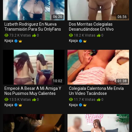
06:20
06:56
Lizbeth Rodriguez En Nueva
Dos Morritas Colegialas
Transmisión Para Su OnlyFans
Desanudándose En Vivo
73.2 K Vistas
0
18.2 K Vistas
0
Kpaja
Kpaja
10:02
01:38
Empecé A Besar A Mi Amiga Y
Colegiala Calentona Me Envía
Nos Pusimos Muy Calientes
Un Video Tacándose
13.5 K Vistas
0
11.7 K Vistas
0
Kpaja
Kpaja