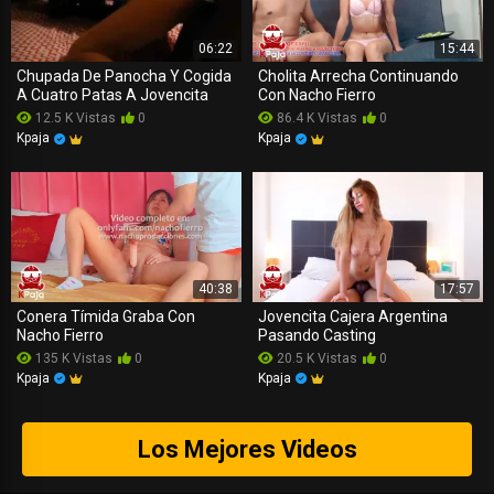
06:22
15:44
Chupada De Panocha Y Cogida
Cholita Arrecha Continuando
A Cuatro Patas A Jovencita
Con Nacho Fierro
12.5 K Vistas
0
86.4 K Vistas
0
Kpaja
Kpaja
40:38
17:57
Conera Tímida Graba Con
Jovencita Cajera Argentina
Nacho Fierro
Pasando Casting
135 K Vistas
0
20.5 K Vistas
0
Kpaja
Kpaja
Los Mejores Videos