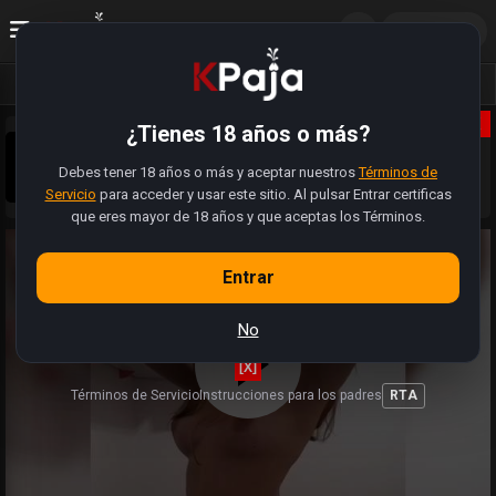
ES
Acceder
Vídeos
Fotos
Álbumes
X
¿Tienes 18 años o más?
Sobrinos pajeros 😈, la web se actualizó. Tiene muchas
más funciones. Ahora pueden registrarse, subir sus fotos,
Debes tener 18 años o más y aceptar nuestros
modificar perfiles y hasta buscar a alguien cercano para
Términos de
Sabemos que hay videos y enlaces que estan rotos.
folla.
Servicio
para acceder y usar este sitio. Al pulsar Entrar certificas
Estamos trabajando (como pajeros) para restaurar la
totalidad de videos 🍆
que eres mayor de 18 años y que aceptas los Términos.
Entrar
No
[X]
Términos de Servicio
Instrucciones para los padres
RTA