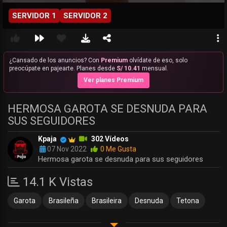
SERVIDOR 1
SERVIDOR 2
¿Cansado de los anuncios? Con
Premium
olvídate de eso, solo
preocúpate en pajearte. Planes desde
S/ 10.41
mensual.
Ver planes Premium
HERMOSA GAROTA SE DESNUDA PARA
SUS SEGUIDORES
Kpaja
302 Vídeos
07 Nov 2022
0 Me Gusta
Hermosa garota se desnuda para sus seguidores
14.1 K Vistas
Garota
Brasileña
Brasileira
Desnuda
Tetona