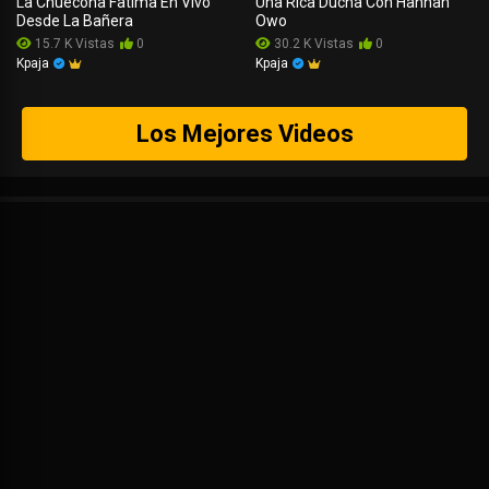
La Chuecona Fatima En Vivo
Una Rica Ducha Con Hannah
Desde La Bañera
Owo
15.7 K Vistas
0
30.2 K Vistas
0
Kpaja
Kpaja
Los Mejores Videos