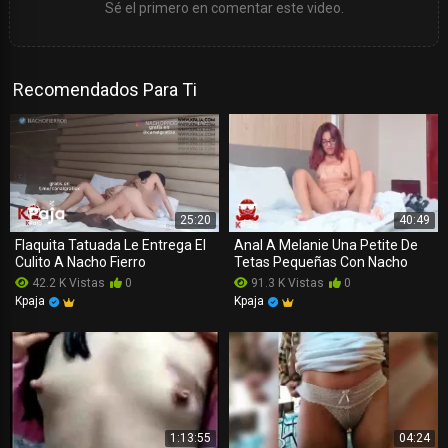
Sé el primero en comentar este video.
Recomendados Para Ti
25:20
40:49
Flaquita Tatuada Le Entrega El
Anal A Melanie Una Petite De
Culito A Nacho Fierro
Tetas Pequeñas Con Nacho
42.2 K Vistas
0
91.3 K Vistas
0
Kpaja
Kpaja
1:13:55
04:24