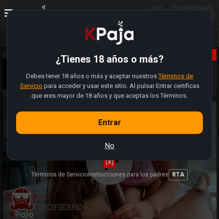
ES
Acceder
Vídeos
Fotos
Álbumes
X
¿Tienes 18 años o más?
Sobrinos pajeros 😈, la web se actualizó. Tiene muchas
más funciones. Ahora pueden registrarse, subir sus fotos,
Debes tener 18 años o más y aceptar nuestros
modificar perfiles y hasta buscar a alguien cercano para
Términos de
Sabemos que hay videos y enlaces que estan rotos.
folla.
Servicio
para acceder y usar este sitio. Al pulsar Entrar certificas
Estamos trabajando (como pajeros) para restaurar la
totalidad de videos 🍆
que eres mayor de 18 años y que aceptas los Términos.
Entrar
No
[X]
Términos de Servicio
Instrucciones para los padres
RTA