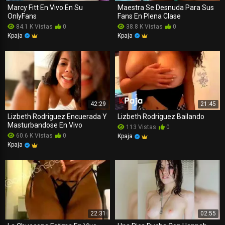
Marcy Fitt En Vivo En Su
Maestra Se Desnuda Para Sus
OnlyFans
Fans En Plena Clase
84.1 K Vistas
0
38.8 K Vistas
0
Kpaja
Kpaja
42:29
21:45
Lizbeth Rodriguez Encuerada Y
Lizbeth Rodriguez Bailando
Masturbandose En Vivo
113 Vistas
0
60.6 K Vistas
0
Kpaja
Kpaja
22:31
02:55