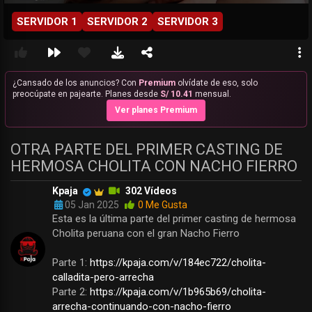
SERVIDOR 1
SERVIDOR 2
SERVIDOR 3
¿Cansado de los anuncios? Con
Premium
olvídate de eso, solo
preocúpate en pajearte. Planes desde
S/ 10.41
mensual.
Ver planes Premium
OTRA PARTE DEL PRIMER CASTING DE
HERMOSA CHOLITA CON NACHO FIERRO
Kpaja
302 Vídeos
05 Jan 2025
0 Me Gusta
Esta es la última parte del primer casting de hermosa
Cholita peruana con el gran Nacho Fierro
Parte 1:
https://kpaja.com/v/184ec722/cholita-
calladita-pero-arrecha
Parte 2:
https://kpaja.com/v/1b965b69/cholita-
arrecha-continuando-con-nacho-fierro