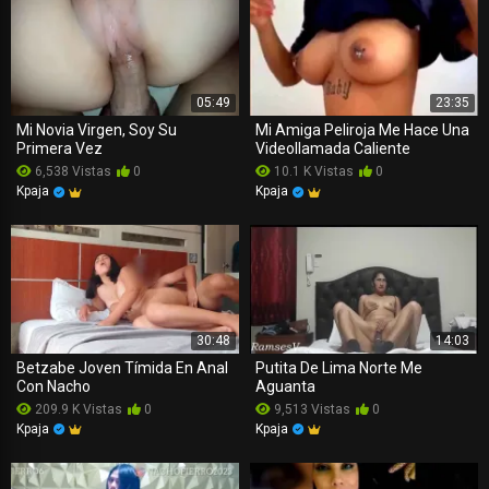
05:49
23:35
Mi Novia Virgen, Soy Su
Mi Amiga Peliroja Me Hace Una
Primera Vez
Videollamada Caliente
6,538 Vistas
0
10.1 K Vistas
0
Kpaja
Kpaja
30:48
14:03
Betzabe Joven Tímida En Anal
Putita De Lima Norte Me
Con Nacho
Aguanta
209.9 K Vistas
0
9,513 Vistas
0
Kpaja
Kpaja