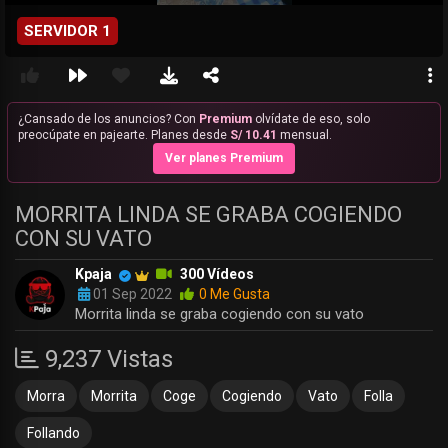
SERVIDOR 1
¿Cansado de los anuncios? Con
Premium
olvídate de eso, solo
preocúpate en pajearte. Planes desde
S/ 10.41
mensual.
Ver planes Premium
MORRITA LINDA SE GRABA COGIENDO
CON SU VATO
Kpaja
300 Vídeos
01 Sep 2022
0 Me Gusta
Morrita linda se graba cogiendo con su vato
9,237 Vistas
Morra
Morrita
Coge
Cogiendo
Vato
Folla
Follando