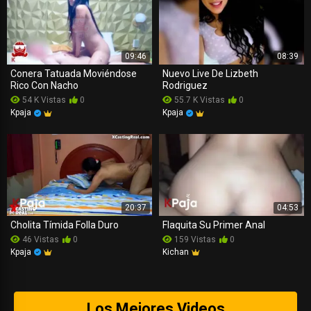
09:46
08:39
Conera Tatuada Moviéndose
Nuevo Live De Lizbeth
Rico Con Nacho
Rodriguez
54 K Vistas
0
55.7 K Vistas
0
Kpaja
Kpaja
20:37
04:53
Cholita Tímida Folla Duro
Flaquita Su Primer Anal
46 Vistas
0
159 Vistas
0
Kpaja
Kichan
Los Mejores Videos