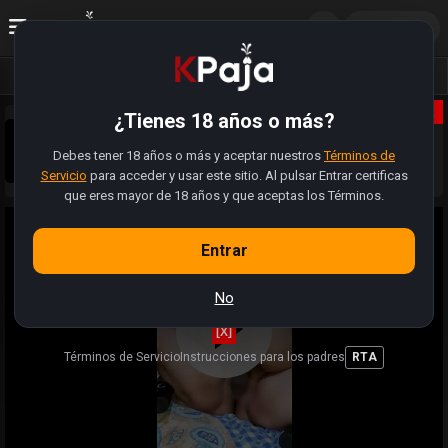
ES
Acceder
Vídeos
Fotos
Álbumes
X
¿Tienes 18 años o más?
Sobrinos pajeros 😈, la web se actualizó. Tiene muchas
más funciones. Ahora pueden registrarse, subir sus fotos,
Debes tener 18 años o más y aceptar nuestros
modificar perfiles y hasta buscar a alguien cercano para
Términos de
Sabemos que hay videos y enlaces que estan rotos.
folla.
Servicio
para acceder y usar este sitio. Al pulsar Entrar certificas
Estamos trabajando (como pajeros) para restaurar la
totalidad de videos 🍆
que eres mayor de 18 años y que aceptas los Términos.
Entrar
No
[X]
Términos de Servicio
Instrucciones para los padres
RTA