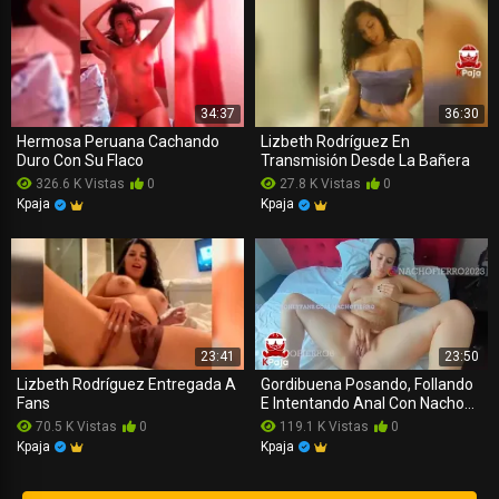
34:37
36:30
Hermosa Peruana Cachando
Lizbeth Rodríguez En
Duro Con Su Flaco
Transmisión Desde La Bañera
326.6 K Vistas
0
27.8 K Vistas
0
Kpaja
Kpaja
23:41
23:50
Lizbeth Rodríguez Entregada A
Gordibuena Posando, Follando
Fans
E Intentando Anal Con Nacho
Fierro
70.5 K Vistas
0
119.1 K Vistas
0
Kpaja
Kpaja