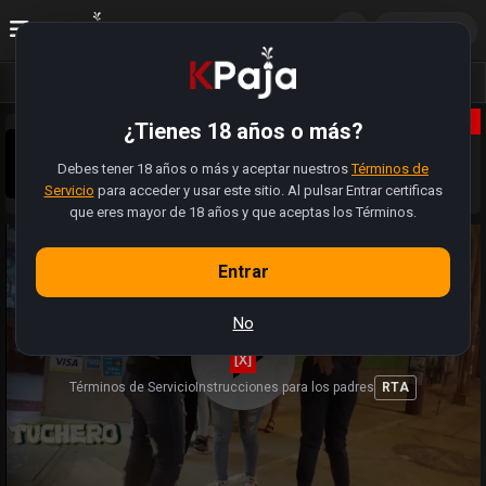
ES
Acceder
Vídeos
Fotos
Álbumes
X
¿Tienes 18 años o más?
Sobrinos pajeros 😈, la web se actualizó. Tiene muchas
más funciones. Ahora pueden registrarse, subir sus fotos,
Debes tener 18 años o más y aceptar nuestros
modificar perfiles y hasta buscar a alguien cercano para
Términos de
Sabemos que hay videos y enlaces que estan rotos.
folla.
Servicio
para acceder y usar este sitio. Al pulsar Entrar certificas
Estamos trabajando (como pajeros) para restaurar la
totalidad de videos 🍆
que eres mayor de 18 años y que aceptas los Términos.
Entrar
No
[X]
Términos de Servicio
Instrucciones para los padres
RTA