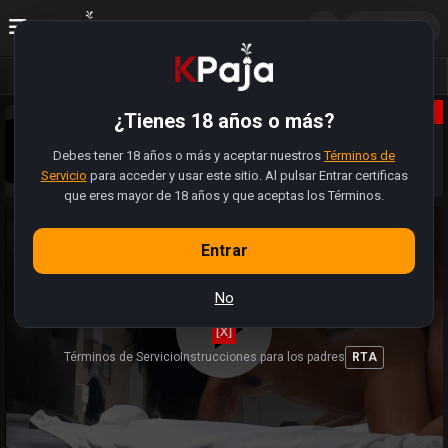
ES
Acceder
Vídeos
Fotos
Álbumes
X
¿Tienes 18 años o más?
Sobrinos pajeros 😈, la web se actualizó. Tiene muchas
más funciones. Ahora pueden registrarse, subir sus fotos,
Debes tener 18 años o más y aceptar nuestros
modificar perfiles y hasta buscar a alguien cercano para
Términos de
Sabemos que hay videos y enlaces que estan rotos.
folla.
Servicio
para acceder y usar este sitio. Al pulsar Entrar certificas
Estamos trabajando (como pajeros) para restaurar la
totalidad de videos 🍆
que eres mayor de 18 años y que aceptas los Términos.
Entrar
No
[X]
Términos de Servicio
Instrucciones para los padres
RTA