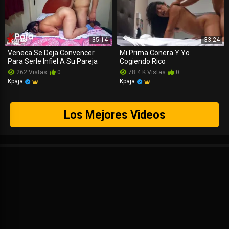
35:14
33:24
Veneca Se Deja Convencer
Mi Prima Conera Y Yo
Para Serle Infiel A Su Pareja
Cogiendo Rico
262 Vistas
0
78.4 K Vistas
0
Kpaja
Kpaja
Los Mejores Videos