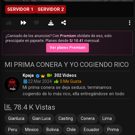
SERVIDOR 1
SERVIDOR 2
¿Cansado de los anuncios? Con
Premium
olvídate de eso, solo
preocúpate en pajearte. Planes desde
S/ 10.41
mensual.
Ver planes Premium
MI PRIMA CONERA Y YO COGIENDO RICO
Kpaja
302 Vídeos
22 Mar 2024
0 Me Gusta
Mi prima conera se deja seducir, terminamos
cogiendo de lo más rico, ella entregándose en todo
78.4 K Vistas
Gianluca
Gian Luca
Casting
Conera
Lima
Peru
Mexico
Bolivia
Chile
Ecuador
Prima