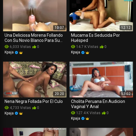
10:07
12:12
Una Deliciosa Morena Follando
Mucama Es Seducida Por
Con Su Novio Blanco Para Su
Huésped
OnlyFans
6,033 Vistas
0
14.7 K Vistas
0
Kpaja
Kpaja
20:20
53:02
Nena Negra Follada Por El Culo
Cholita Peruana En Audicion
Vaginal Y Anal
4,733 Vistas
0
127.4 K Vistas
0
Kpaja
Kpaja