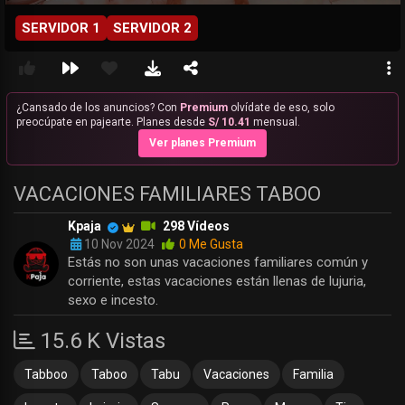
SERVIDOR 1
SERVIDOR 2
¿Cansado de los anuncios? Con
Premium
olvídate de eso, solo
preocúpate en pajearte. Planes desde
S/ 10.41
mensual.
Ver planes Premium
VACACIONES FAMILIARES TABOO
Kpaja
298 Vídeos
10 Nov 2024
0 Me Gusta
Estás no son unas vacaciones familiares común y
corriente, estas vacaciones están llenas de lujuria,
sexo e incesto.
15.6 K Vistas
Tabboo
Taboo
Tabu
Vacaciones
Familia