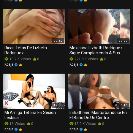
00:25
33:30
Ricas Tetas De Lizbeth
Mexicana Lizbeth Rodríguez
Rodriguez
Sigue Complaciendo A Sus
Fans
10.2 K Vistas
0
221.8 K Vistas
0
Kpaja
Kpaja
17:03
05:16
Mi Amiga Tetona En Sesión
Imkathleen Masturbandose En
Lésbica
El Baño De Un Centro
Comercial
16 Vistas
0
15.2 K Vistas
0
Kpaja
Kpaja