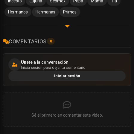
Incesto
Lujuria
Sexmex
Papa
Mama
Tia
Hermanos
Hermanas
Primos
COMENTARIOS
0
Únete a la conversación
Inicia sesión para dejar tu comentario
Iniciar sesión
Sé el primero en comentar este video.