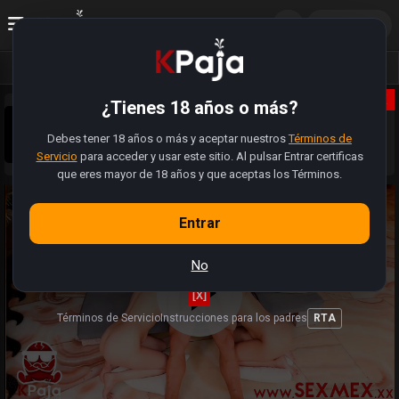
ES
Acceder
Vídeos
Fotos
Álbumes
X
¿Tienes 18 años o más?
Sobrinos pajeros 😈, la web se actualizó. Tiene muchas
más funciones. Ahora pueden registrarse, subir sus fotos,
Debes tener 18 años o más y aceptar nuestros
modificar perfiles y hasta buscar a alguien cercano para
Términos de
Sabemos que hay videos y enlaces que estan rotos.
folla.
Servicio
para acceder y usar este sitio. Al pulsar Entrar certificas
Estamos trabajando (como pajeros) para restaurar la
totalidad de videos 🍆
que eres mayor de 18 años y que aceptas los Términos.
Entrar
No
[X]
Términos de Servicio
Instrucciones para los padres
RTA