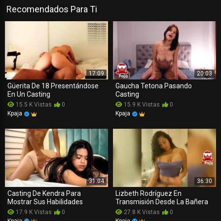
Recomendados Para Ti
17:09
20:03
Güerita De 18 Presentándose
Gaucha Tetona Pasando
En Un Casting
Casting
15.5 K Vistas
0
15.9 K Vistas
0
Kpaja
Kpaja
31:04
36:30
Casting De Kendra Para
Lizbeth Rodríguez En
Mostrar Sus Habilidades
Transmisión Desde La Bañera
17.9 K Vistas
0
27.8 K Vistas
0
Kpaja
Kpaja