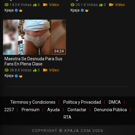
14.3 K Vistas
0
Vídeo
20.1 K Vistas
0
Vídeo
Kpaja
Kpaja
04:24
Maestra Se Desnuda Para Sus
Fans En Plena Clase
38.8 K Vistas
0
Vídeo
Kpaja
Términos y Condiciones
Política y Privacidad
DMCA
2257
Premium
Ayuda
Contactar
Denuncia Pública
RTA
COPYRIGHT © KPAJA.COM 2026