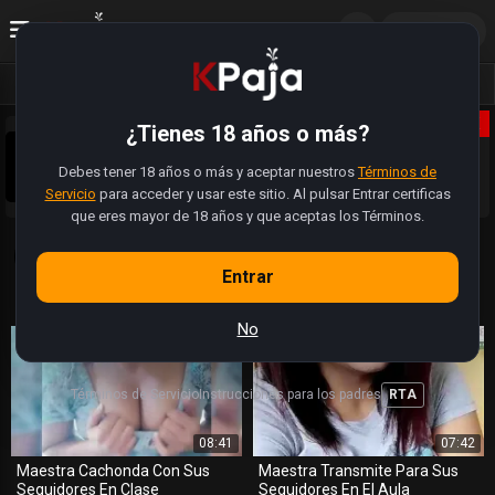
ES
Acceder
Vídeos
Fotos
Álbumes
X
¿Tienes 18 años o más?
Sobrinos pajeros 😈, la web se actualizó. Tiene muchas
más funciones. Ahora pueden registrarse, subir sus fotos,
Debes tener 18 años o más y aceptar nuestros
modificar perfiles y hasta buscar a alguien cercano para
Términos de
Sabemos que hay videos y enlaces que estan rotos.
folla.
Servicio
para acceder y usar este sitio. Al pulsar Entrar certificas
Estamos trabajando (como pajeros) para restaurar la
totalidad de videos 🍆
que eres mayor de 18 años y que aceptas los Términos.
Etiqueta: 'maestra'
| 3 Videos · 0
Álbumes
Entrar
Videos y álbumes con este TAG
No
Términos de Servicio
Instrucciones para los padres
RTA
08:41
07:42
Maestra Cachonda Con Sus
Maestra Transmite Para Sus
Seguidores En Clase
Seguidores En El Aula