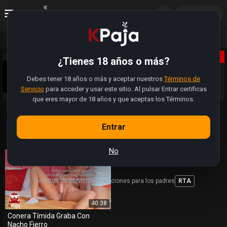
ES
Acceder
Vídeos
Fotos
Álbumes
X
¿Tienes 18 años o más?
Sobrinos pajeros 😈, la web se actualizó. Tiene muchas
más funciones. Ahora pueden registrarse, subir sus fotos,
Debes tener 18 años o más y aceptar nuestros
modificar perfiles y hasta buscar a alguien cercano para
Términos de
Sabemos que hay videos y enlaces que estan rotos.
folla.
Servicio
para acceder y usar este sitio. Al pulsar Entrar certificas
Estamos trabajando (como pajeros) para restaurar la
totalidad de videos 🍆
que eres mayor de 18 años y que aceptas los Términos.
Etiqueta: 'conera Timida'
| 1 Videos
· 0 Álbumes
Entrar
Videos y álbumes con este TAG
No
Términos de Servicio
Instrucciones para los padres
RTA
40:38
Conera Tímida Graba Con
Nacho Fierro